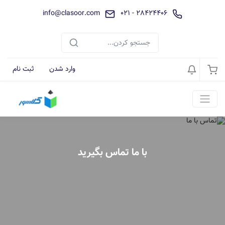
info@clasoor.com
28424406 - 021
وارد شدن
ثبت نام
با ما تماس بگیرید